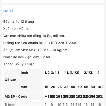
MÔ TẢ
Bảo hành: 12 tháng
Xuất xứ : việt nam
Van một chiều ren đồng, lá lật, nối ren.
Đường ren tiêu chuẩn BS 21 / ISO 228-1-2000
Áp lực làm việc Max. 10 Bar ~ 10 Kg/cm2
Nhiệt độ làm việc Max. 120oC
Thông Số Kỹ Thuật
inch
1/2
3/4
1
1.1/4
1.1/2
2
2.1/2
3
4
Cỡ van
mm
15
20
25
32
40
50
65
80
100
Mã SP - Code
M1195
M1201
M1218
M1225
M1232
M1249
M1256
M1263
M12
B (mm)
9
9
10.5
12
13.5
14
16
18
19