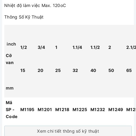
Nhiệt độ làm việc Max. 120oC
Thông Số Kỹ Thuật
inch
1/2
3/4
1
1.1/4
1.1/2
2
2.1/
Cỡ
van
15
20
25
32
40
50
65
mm
Mã
SP -
M1195
M1201
M1218
M1225
M1232
M1249
M12
Code
Xem chi tiết thông số kỹ thuật