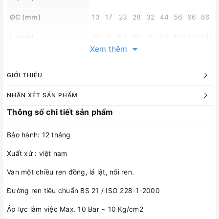
ØC (mm)
13
17
23
28
32
44
56
66
86
L (mm)
40
45.5
54
66
75
88
102
122
140
Xem thêm
SW (mm)
24.5
30
37
47
53
65
83
94
122
Trọng lượng (g)
95
135
220
386
510
750
1270
1813
3280
GIỚI THIỆU
Cái / hộp
12
10
8
6
4
2
2
1
1
NHẬN XÉT SẢN PHẨM
Thông số chi tiết sản phẩm
Bảo hành: 12 tháng
Xuất xứ : việt nam
Van một chiều ren đồng, lá lật, nối ren.
Đường ren tiêu chuẩn BS 21 / ISO 228-1-2000
Áp lực làm việc Max. 10 Bar ~ 10 Kg/cm2