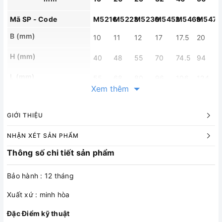
Mã SP - Code
M5216
M5223
M5230
M5452
M5469
M5476
B (mm)
10
11
12
17
17.5
20
H (mm)
40
48
55
70
74.5
94
L (mm)
55
68
80
96
106
124
Xem thêm
Sw (mm)
25
31
38
46
54
66
Trọng lượng (g)
128
202
328
575
806
1417
GIỚI THIỆU
Cái / hộp
12
10
6
2
2
1
NHẬN XÉT SẢN PHẨM
Thông số chi tiết sản phẩm
Bảo hành : 12 tháng
Xuất xứ : minh hòa
Đặc Điểm kỹ thuật