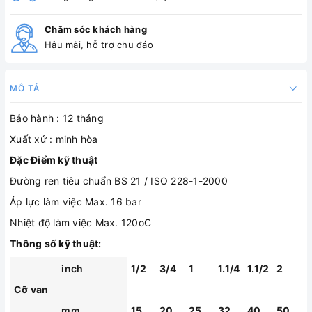
Chăm sóc khách hàng
Hậu mãi, hỗ trợ chu đáo
MÔ TẢ
Bảo hành : 12 tháng
Xuất xứ : minh hòa
Đặc Điểm kỹ thuật
Đường ren tiêu chuẩn BS 21 / ISO 228-1-2000
Áp lực làm việc Max. 16 bar
Nhiệt độ làm việc Max. 120oC
Thông số kỹ thuật:
inch
1/2
3/4
1
1.1/4
1.1/2
2
Cỡ van
mm
15
20
25
32
40
50