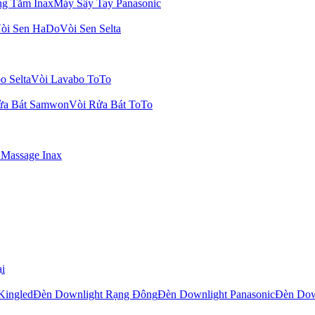
ng Tắm Inax
Máy Sấy Tay Panasonic
òi Sen HaDo
Vòi Sen Selta
o Selta
Vòi Lavabo ToTo
ửa Bát Samwon
Vòi Rửa Bát ToTo
Massage Inax
i
Kingled
Đèn Downlight Rạng Đông
Đèn Downlight Panasonic
Đèn Dow