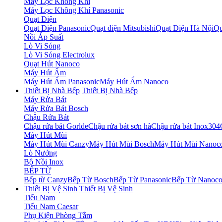
Máy Lọc Không Khí
Máy Lọc Không Khí Panasonic
Quạt Điện
Quạt Điện Panasonic
Quạt điện Mitsubishi
Quạt Điện Hà Nội
Qu
Nồi Áp Suất
Lò Vi Sóng
Lò Vi Sóng Electrolux
Quạt Hút Nanoco
Máy Hút Ẩm
Máy Hút Ẩm Panasonic
Máy Hút Ẩm Nanoco
Thiết Bị Nhà Bếp
Thiết Bị Nhà Bếp
Máy Rửa Bát
Máy Rửa Bát Bosch
Chậu Rửa Bát
Chậu rửa bát Gorlde
Chậu rửa bát sơn hà
Chậu rửa bát Inox304
Máy Hút Mùi
Máy Hút Mùi Canzy
Máy Hút Mùi Bosch
Máy Hút Mùi Nanoc
Lò Nướng
Bộ Nồi Inox
BẾP TỪ
Bếp từ Canzy
Bếp Từ Bosch
Bếp Từ Panasonic
Bếp Từ Nanoc
Thiết Bị Vệ Sinh
Thiết Bị Vệ Sinh
Tiểu Nam
Tiểu Nam Caesar
Phụ Kiện Phòng Tắm