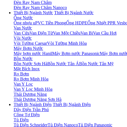
Đèn Ray Nam Châm
Đèn Ray Nam Châm Nanoco
Thiết Bị Ngành Nước
Thiết Bị Ngành Nước
Ống Nước
Ống nhựa uPVC Tiền Phong
Ống HDPE
Ống Nhiệt PPR Vesb
Van Nước
Van Cửa
Van Điện Từ
Van Một Chiều
Van Bi
Van Cầu Hơi
Vòi Nước
Vòi Tường Caesar
Vòi Tường Minh Hòa
Máy Bơm Nước
Máy bơm nước Hanil
Máy Bơm nước Panasonic
Máy Bơm nước
Bồn Nước
Bồn Nước Sơn Hà
Bồn Nước Tân Á
Bồn Nước Tân Mỹ
Mặt Bích Inox
Rọ Bơm
Rọ Bơm Minh Hòa
Van Y Lọc
Van Y Lọc Minh Hòa
Thái Dương Năng
Thái Dương Năng Sơn Hà
Thiết Bị Ngành Điện
Thiết Bị Ngành Điện
Dây Điện Trần Phú
Công Tơ Điện
Tủ Điện
Tủ Điện Schneider
Tủ Điện Nanoco
Tủ Điện Panasonic