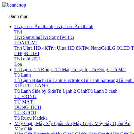
Danh mục
Tivi, Loa- Âm thanh
Tivi, Loa- Âm thanh
Tivi
Tivi Samsung
Tivi Sony
Tivi LG
LOẠI TIVI
Tivi Ultra HD 4K
Tivi Ultra HD 8K
Tivi NanoCell
LG OLED Ti
CHỌN TIVI
Tivi mới 2021
Loa
Tủ Lạnh , Tủ Đông , Tủ Mát
Tủ Lạnh , Tủ Đông , Tủ Mát
Tủ Lạnh
Tủ Lạnh Hitachi
Tủ Lạnh Electrolux
Tủ Lạnh Samsung
Tủ lạnh
KIỂU TỦ LẠNH
Tủ Lạnh Side by Side
Tủ Lạnh 2 Cánh
Tủ Lạnh 3 cánh
TỦ ĐÔNG
TỦ MÁT
DUNG TÍCH
TỦ RƯỢU
Tủ Rượu Kadeka
Máy Giặt , Máy Sấy Quần Áo
Máy Giặt , Máy Sấy Quần Áo
Máy Giặt