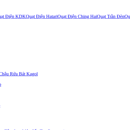
ạt Điện KDK
Quạt Điện Hatari
Quạt Điện Ching Hai
Quạt Trần Đèn
Qu
Chậu Rửa Bát Kagol
o
o