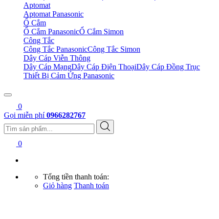
Aptomat
Aptomat Panasonic
Ổ Cắm
Ổ Cắm Panasonic
Ổ Cắm Simon
Công Tắc
Công Tắc Panasonic
Công Tắc Simon
Dây Cáp Viễn Thông
Dây Cáp Mạng
Dây Cáp Điện Thoại
Dây Cáp Đồng Trục
Thiết Bị Cảm Ứng Panasonic
0
Gọi miễn phí
0966282767
0
Tổng tiền thanh toán:
Giỏ hàng
Thanh toán