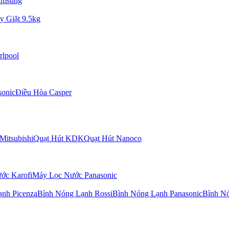
amsung
y Giặt 9.5kg
rlpool
sonic
Điều Hòa Casper
Mitsubishi
Quạt Hút KDK
Quạt Hút Nanoco
ớc Karofi
Máy Lọc Nước Panasonic
nh Picenza
Bình Nóng Lạnh Rossi
Bình Nóng Lạnh Panasonic
Bình N