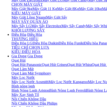
Máy Giặt Electrolux
Máy Giặt LG
Máy Giặt Candy
Máy Giặt S
CHỌN MÁY GIẶT
Máy Giặt 9kg
Máy Giặt 11 Kg
Máy Giặt 8Kg
Máy Giặt 10kg
Má
KIỂU MÁY GIẶT
Máy Giặt Lồng Ngang
Máy Giặt Sấy
MÁY SẤY QUẦN ÁO
Máy Sấy LG
Máy Sấy Electrolux
Máy Sấy Candy
Máy Sấy Whi
KHỐI LƯỢNG SẤY
Điều Hòa
Điều Hòa
THƯƠNG HIỆU
Điều Hòa LG
Điều Hòa Daikin
Điều Hòa Funiki
Điều hòa Pana
TIÊU CHÍ CHỌN LỰA
KIỂU ĐIỀU HÒA
Gia Dụng
Gia Dụng
Quạt Hút
Quạt Hút Panasonic
Quạt Hút Grineu
Quạt Hút Whira
Quạt Hút 
Quạt Làm Mát
Quạt Làm Mát Symphony
Máy Lọc Nước
Máy Lọc Nước Aosmith
Máy Lọc Nước Kangaroo
Máy Lọc Nư
Bình nóng lạnh
Bình Nóng Lạnh Ariston
Bình Nóng Lạnh Ferroli
Bình Nóng Lạ
Máy Xay Sinh Tố
Nồi Chiên Không Dầu
Nồi Chiên Không Dầu Philips