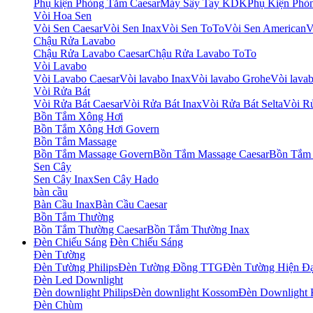
Phụ kiện Phòng Tắm Caesar
Máy Sấy Tay KDK
Phụ Kiện Phò
Vòi Hoa Sen
Vòi Sen Caesar
Vòi Sen Inax
Vòi Sen ToTo
Vòi Sen American
V
Chậu Rửa Lavabo
Chậu Rửa Lavabo Caesar
Chậu Rửa Lavabo ToTo
Vòi Lavabo
Vòi Lavabo Caesar
Vòi lavabo Inax
Vòi lavabo Grohe
Vòi lavab
Vòi Rửa Bát
Vòi Rửa Bát Caesar
Vòi Rửa Bát Inax
Vòi Rửa Bát Selta
Vòi R
Bồn Tắm Xông Hơi
Bồn Tắm Xông Hơi Govern
Bồn Tắm Massage
Bồn Tắm Massage Govern
Bồn Tắm Massage Caesar
Bồn Tắm 
Sen Cây
Sen Cây Inax
Sen Cây Hado
bàn cầu
Bàn Cầu Inax
Bàn Cầu Caesar
Bồn Tắm Thường
Bồn Tắm Thường Caesar
Bồn Tắm Thường Inax
Đèn Chiếu Sáng
Đèn Chiếu Sáng
Đèn Tường
Đèn Tường Philips
Đèn Tường Đồng TTG
Đèn Tường Hiện Đạ
Đèn Led Downlight
Đèn downlight Philips
Đèn downlight Kossom
Đèn Downlight 
Đèn Chùm