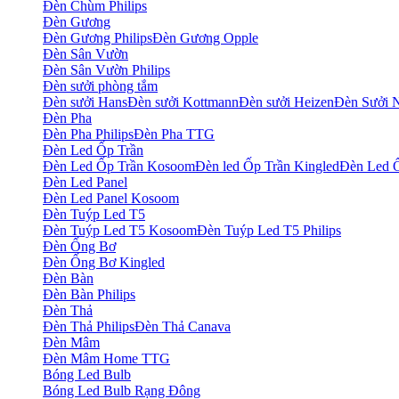
Đèn Chùm Philips
Đèn Gương
Đèn Gương Philips
Đèn Gương Opple
Đèn Sân Vườn
Đèn Sân Vườn Philips
Đèn sưởi phòng tắm
Đèn sưởi Hans
Đèn sưởi Kottmann
Đèn sưởi Heizen
Đèn Sưởi 
Đèn Pha
Đèn Pha Philips
Đèn Pha TTG
Đèn Led Ốp Trần
Đèn Led Ốp Trần Kosoom
Đèn led Ốp Trần Kingled
Đèn Led Ố
Đèn Led Panel
Đèn Led Panel Kosoom
Đèn Tuýp Led T5
Đèn Tuýp Led T5 Kosoom
Đèn Tuýp Led T5 Philips
Đèn Ống Bơ
Đèn Ống Bơ Kingled
Đèn Bàn
Đèn Bàn Philips
Đèn Thả
Đèn Thả Philips
Đèn Thả Canava
Đèn Mâm
Đèn Mâm Home TTG
Bóng Led Bulb
Bóng Led Bulb Rạng Đông