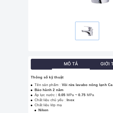
MÔ TẢ
GIỚI 
Thông số kỹ thuật
Tên sản phẩm :
Vòi rửa lavabo nóng lạnh C
Bảo hành 2 năm
Áp lực nước
: 0.05
MPa
~ 0.75
MPa
Chất liệu chủ yếu :
Inox
Chất liệu lớp mạ
Niken