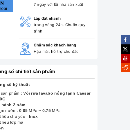
ẤN
7 ngày với lỗi nhà sản xuất
hoại
Lắp đặt nhanh
trong vòng 24h. Chuẩn quy
trình
Chăm sóc khách hàng
Hậu mãi, hỗ trợ chu đáo
ng số chi tiết sản phẩm
ng số kỹ thuật
 sản phẩm :
Vòi rửa lavabo nóng lạnh Caesar
0C
 hành 2 năm
lực nước
: 0.05
MPa
~ 0.75
MPa
 liệu chủ yếu :
Inox
 liệu lớp mạ
en