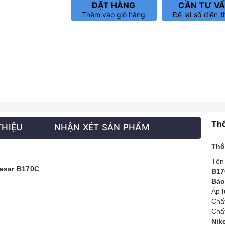
ĐẶT HÀNG
CẦN TƯ V
Thêm vào giỏ hàng
Để lại số điện t
Thô
THIỆU
NHẬN XÉT SẢN PHẨM
Thô
Tên
aesar B170C
B17
Bảo
Áp 
Chất
Chất
Nik