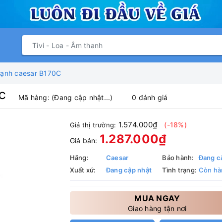
 lạnh caesar B170C
0C
Mã hàng:
(Đang cập nhật...)
0 đánh giá
1.574.000₫
(-18%)
Giá thị trường:
1.287.000₫
Giá bán:
Hãng:
Caesar
Bảo hành:
Đang c
Xuất xứ:
Đang cập nhật
Tình trạng:
Còn hà
MUA NGAY
Giao hàng tận nơi