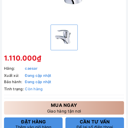
1.110.000₫
Hãng:
caesar
Xuất xứ:
Đang cập nhật
Bảo hành:
Đang cập nhật
Tình trạng:
Còn hàng
MUA NGAY
Giao hàng tận nơi
ĐẶT HÀNG
CẦN TƯ VẤN
Thêm vào giỏ hàng
Để lại số điện thoại