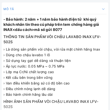
MÔ TẢ
- Bảo hành:
2 năm + 1 năm bảo hành điện tử khi quý
khách nhắn tin theo cú pháp trên tem chống hàng giả
INAX<dấu cách>mã số gửi 8077
THÔNG TIN SẢN PHẨM VÒI CHẬU LAVABO INAX LFV-
502S
› Là dòng sản phẩm vòi chậu, vòi rửa mặt chính hãng Inax
› Dùng cho chậu lavabo 1 lỗ
› Sử dụng tay gạt dễ dàng và thuận tiện
› Áp lực nước: 0.05 MPa ~ 0.75 MPa
› Lớp mạ Cr/Ni chất lượng cao
› Kết cấu bên trong bền vững
› Van điều khiển bằng sứ có độ bền cao
› Điều chỉnh nóng lạnh dễ dàng
› Bảo hành chính hãng lâu dài
HÌNH ẢNH SẢN PHẨM VÒI CHẬU LAVABO INAX LFV-
502S