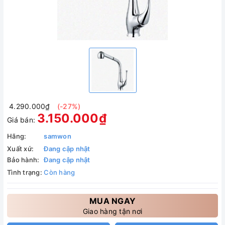
4.290.000₫
(-27%)
3.150.000₫
Giá bán:
Hãng:
samwon
Xuất xứ:
Đang cập nhật
Bảo hành:
Đang cập nhật
Tình trạng:
Còn hàng
MUA NGAY
Giao hàng tận nơi