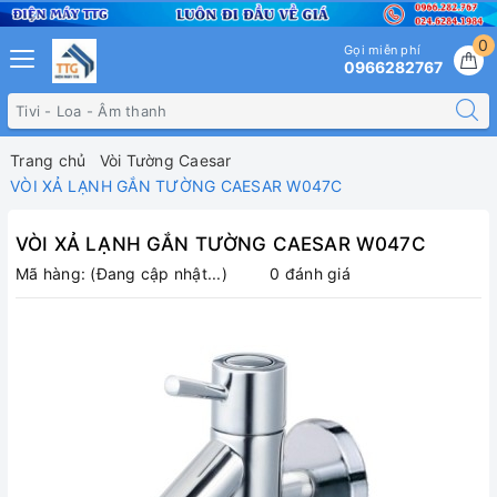
0
Gọi miễn phí
0966282767
Trang chủ
Vòi Tường Caesar
VÒI XẢ LẠNH GẮN TƯỜNG CAESAR W047C
VÒI XẢ LẠNH GẮN TƯỜNG CAESAR W047C
Mã hàng:
(Đang cập nhật...)
0 đánh giá