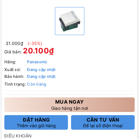
31.000₫
(-35%)
20.100₫
Giá bán:
Hãng:
Panasonic
Xuất xứ:
Đang cập nhật
Bảo hành:
Đang cập nhật
Tình trạng:
Còn hàng
MUA NGAY
Giao hàng tận nơi
ĐẶT HÀNG
CẦN TƯ VẤN
Thêm vào giỏ hàng
Để lại số điện thoại
ĐIỀU KHOẢN