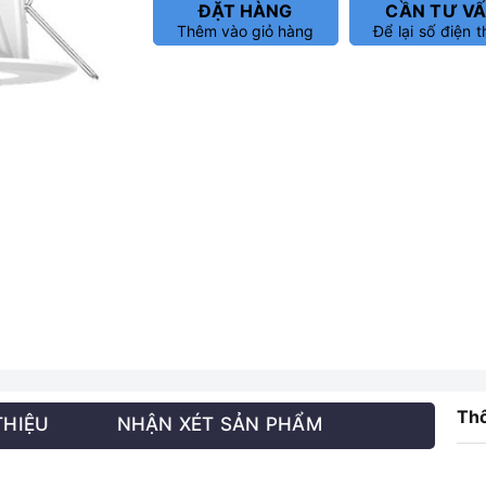
ĐẶT HÀNG
CẦN TƯ V
Thêm vào giỏ hàng
Để lại số điện t
Thô
THIỆU
NHẬN XÉT SẢN PHẨM