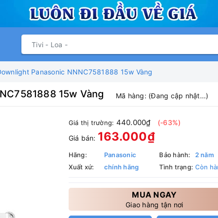
Downlight Panasonic NNNC7581888 15w Vàng
NNNC7581888 15w Vàng
Mã hàng:
(Đang cập nhật...)
440.000₫
(-63%)
Giá thị trường:
163.000₫
Giá bán:
Hãng:
Panasonic
Bảo hành:
2 năm
Xuất xứ:
chính hãng
Tình trạng:
Còn hà
MUA NGAY
Giao hàng tận nơi