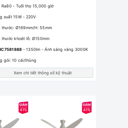
: Ra80 - Tuổi thọ 15,000 giờ
g suất 15W - 220V
h thước: Ø169mm/H: 55mm
h thước khoét lỗ: Ø150mm
NC7581888
- 1350lm - Ánh sáng vàng 3000K
g gói: 10 cái/thùng
Xem chi tiết thông số kỹ thuật
41%
41%