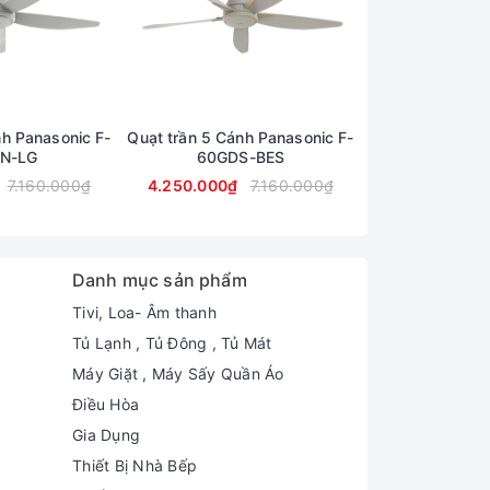
nh Panasonic F-
Quạt trần 5 Cánh Panasonic F-
Quạt trần 5 Cán
N-LG
60GDS-BES
60GD
7.160.000₫
4.250.000₫
7.160.000₫
4.350.000₫
Danh mục sản phẩm
Tivi, Loa- Âm thanh
Tủ Lạnh , Tủ Đông , Tủ Mát
Máy Giặt , Máy Sấy Quần Áo
Điều Hòa
Gia Dụng
Thiết Bị Nhà Bếp