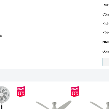
CRI
Côn
Kíc
Kíc
0K
NN
Đón
33%
39%