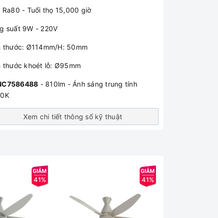
: Ra80 - Tuổi thọ 15,000 giờ
g suất 9W - 220V
h thước: Ø114mm/H: 50mm
h thước khoét lỗ: Ø95mm
NC7586488
- 810lm - Ánh sáng trung tính
00K
Xem chi tiết thông số kỹ thuật
41%
41%