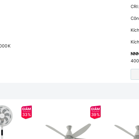
CRI
Côn
Kíc
Kíc
4000K
NN
40
33%
39%