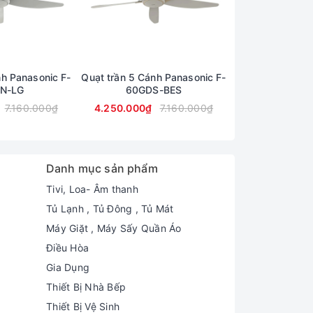
nh Panasonic F-
Quạt trần 5 Cánh Panasonic F-
Quạt trần 5 Cán
N-LG
60GDS-BES
60GD
7.160.000₫
4.250.000₫
7.160.000₫
4.350.000₫
Danh mục sản phẩm
Tivi, Loa- Âm thanh
Tủ Lạnh , Tủ Đông , Tủ Mát
Máy Giặt , Máy Sấy Quần Áo
Điều Hòa
Gia Dụng
Thiết Bị Nhà Bếp
Thiết Bị Vệ Sinh