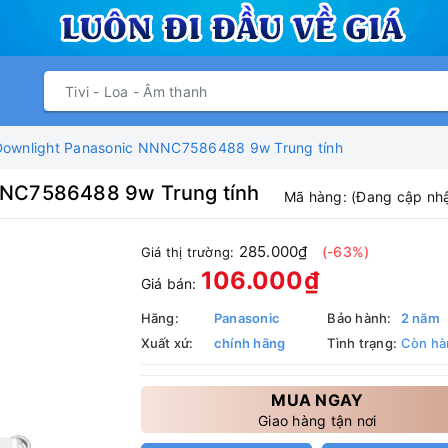
Downlight Panasonic NNNC7586488 9w Trung tính
NNC7586488 9w Trung tính
Mã hàng:
(Đang cập nhật
285.000₫
(-63%)
Giá thị trường:
106.000₫
Giá bán:
Hãng:
Panasonic
Bảo hành:
2 năm
Xuất xứ:
chính hãng
Tình trạng:
Còn hà
MUA NGAY
Giao hàng tận nơi