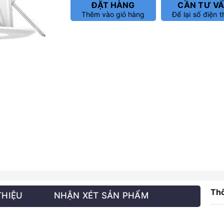
ĐẶT HÀNG
CẦN TƯ V
Thêm vào giỏ hàng
Để lại số điện t
Thô
THIỆU
NHẬN XÉT SẢN PHẨM