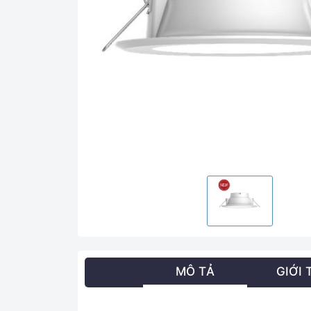
MÔ TẢ
GIỚI 