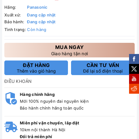
Hãng:
Panasonic
Xuất xứ:
Đang cập nhật
Bảo hành:
Đang cập nhật
Tình trạng:
Còn hàng
MUA NGAY
Giao hàng tận nơi
ĐẶT HÀNG
CẦN TƯ VẤN
Thêm vào giỏ hàng
Để lại số điện thoại
ĐIỀU KHOẢN
Hàng chính hãng
Mới 100% nguyên đai nguyên kiện
Bảo hành chính hãng toàn quốc
Miễn phí vận chuyển, lắp đặt
10km nội thành Hà Nội
Đổi trả miễn phí