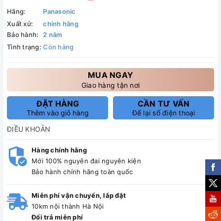
Hãng:
Panasonic
Xuất xứ:
chính hãng
Bảo hành:
2 năm
Tình trạng:
Còn hàng
MUA NGAY
Giao hàng tận nơi
ĐẶT HÀNG
CẦN TƯ VẤN
Thêm vào giỏ hàng
Để lại số điện thoại
ĐIỀU KHOẢN
Hàng chính hãng
Mới 100% nguyên đai nguyên kiện
Bảo hành chính hãng toàn quốc
Miễn phí vận chuyển, lắp đặt
10km nội thành Hà Nội
Đổi trả miễn phí