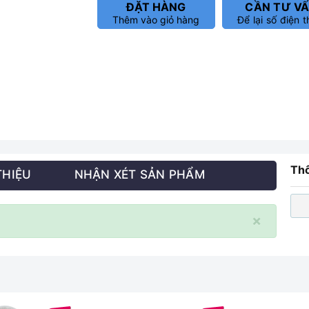
ĐẶT HÀNG
CẦN TƯ V
Thêm vào giỏ hàng
Để lại số điện t
Thô
THIỆU
NHẬN XÉT SẢN PHẨM
×