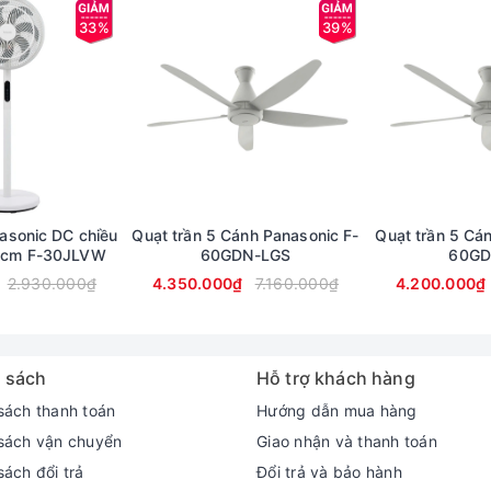
33%
39%
asonic DC chiều
Quạt trần 5 Cánh Panasonic F-
Quạt trần 5 Cá
.5cm F-30JLVW
60GDN-LGS
60GD
2.930.000₫
4.350.000₫
7.160.000₫
4.200.000₫
 sách
Hỗ trợ khách hàng
sách thanh toán
Hướng dẫn mua hàng
sách vận chuyển
Giao nhận và thanh toán
ách đổi trả
Đổi trả và bảo hành