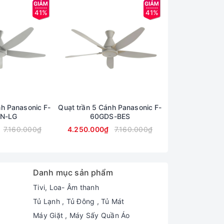
41%
41%
nh Panasonic F-
Quạt trần 5 Cánh Panasonic F-
Quạt trần 5 Cán
N-LG
60GDS-BES
60GD
7.160.000₫
4.250.000₫
7.160.000₫
4.350.000₫
Danh mục sản phẩm
Tivi, Loa- Âm thanh
Tủ Lạnh , Tủ Đông , Tủ Mát
Máy Giặt , Máy Sấy Quần Áo