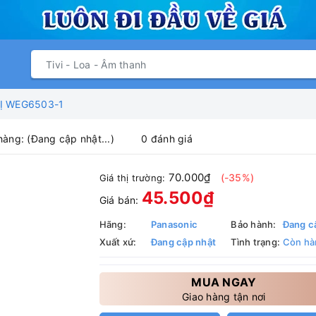
BỊ WEG6503-1
hàng:
(Đang cập nhật...)
0 đánh giá
70.000₫
(-35%)
Giá thị trường:
45.500₫
Giá bán:
Hãng:
Panasonic
Bảo hành:
Đang c
Xuất xứ:
Đang cập nhật
Tình trạng:
Còn hà
MUA NGAY
Giao hàng tận nơi