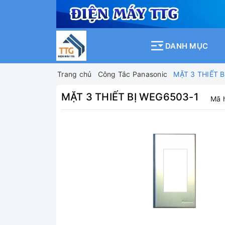
DANH MỤC
Trang chủ
Công Tắc Panasonic
MẶT 3 THIẾT 
MẶT 3 THIẾT BỊ WEG6503-1
Mã 