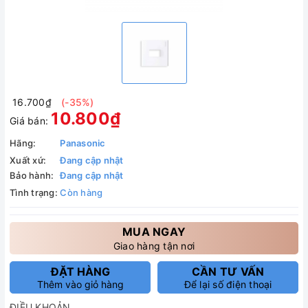
16.700₫
(-35%)
10.800₫
Giá bán:
Hãng:
Panasonic
Xuất xứ:
Đang cập nhật
Bảo hành:
Đang cập nhật
Tình trạng:
Còn hàng
MUA NGAY
Giao hàng tận nơi
ĐẶT HÀNG
CẦN TƯ VẤN
Thêm vào giỏ hàng
Để lại số điện thoại
ĐIỀU KHOẢN