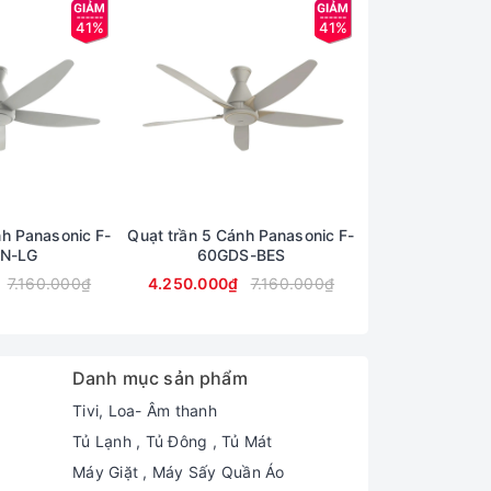
41%
41%
nh Panasonic F-
Quạt trần 5 Cánh Panasonic F-
Quạt trần 5 Cán
N-LG
60GDS-BES
60GD
7.160.000₫
4.250.000₫
7.160.000₫
4.350.000₫
Danh mục sản phẩm
Tivi, Loa- Âm thanh
Tủ Lạnh , Tủ Đông , Tủ Mát
Máy Giặt , Máy Sấy Quần Áo