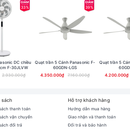
33%
39%
asonic DC chiều
Quạt trần 5 Cánh Panasonic F-
Quạt trần 5 Cá
.5cm F-30JLVW
60GDN-LGS
60GD
2.930.000₫
4.350.000₫
7.160.000₫
4.200.000₫
 sách
Hỗ trợ khách hàng
sách thanh toán
Hướng dẫn mua hàng
sách vận chuyển
Giao nhận và thanh toán
ách đổi trả
Đổi trả và bảo hành