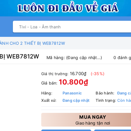
NH CHO 2 THIẾT BỊ WEB7812W
 BỊ WEB7812W
Mã hàng:
(Đang cập nhật...)
0 đánh g
16.700₫
(-35%)
Giá thị trường:
10.800₫
Giá bán:
Hãng:
Panasonic
Bảo hành:
Đang c
Xuất xứ:
Đang cập nhật
Tình trạng:
Còn hà
MUA NGAY
Giao hàng tận nơi