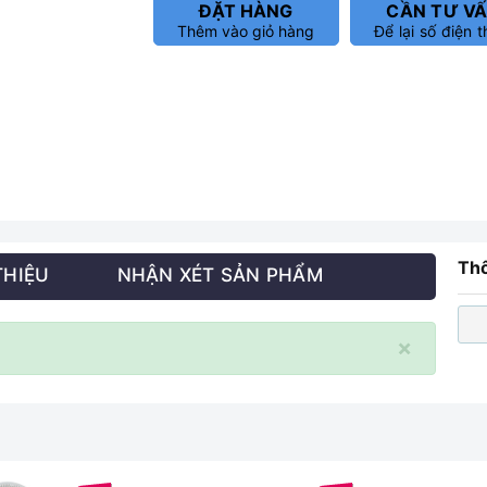
ĐẶT HÀNG
CẦN TƯ V
Thêm vào giỏ hàng
Để lại số điện t
Thô
THIỆU
NHẬN XÉT SẢN PHẨM
×